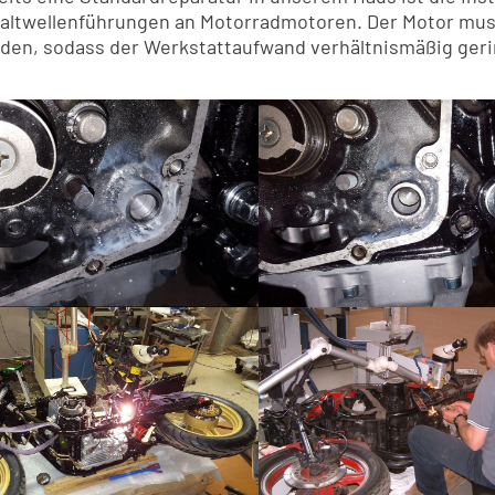
altwellenführungen an Motorradmotoren. Der Motor mus
den, sodass der Werkstattaufwand verhältnismäßig gerin