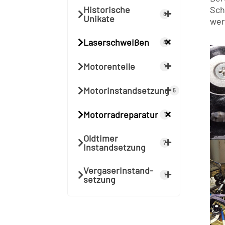
Historische
Sch
8
Unikate
wer
Laserschweißen
8
Motorenteile
1
Motorinstandsetzung
5
Motorradreparatur
1
Oldtimer
7
Instandsetzung
Vergaser­instand­
1
setzung