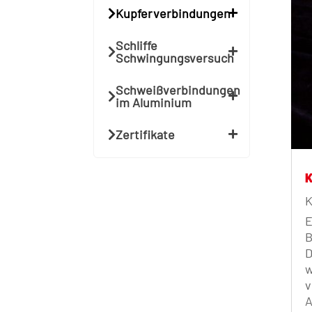
Kupferverbindungen
Schliffe
Schwingungsversuch
Schweißverbindungen
im Aluminium
Zertifikate
K
E
B
D
w
v
A