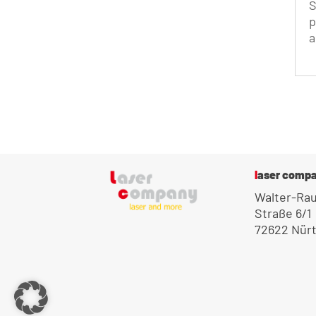
S
p
a
M
laser com
Walter-Ra
Straße 6/1
72622 Nür