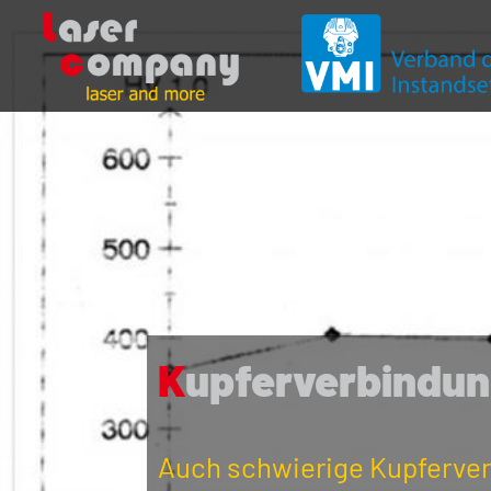
Kupferverbindu
Auch schwierige Kupferver