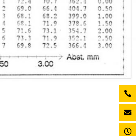


