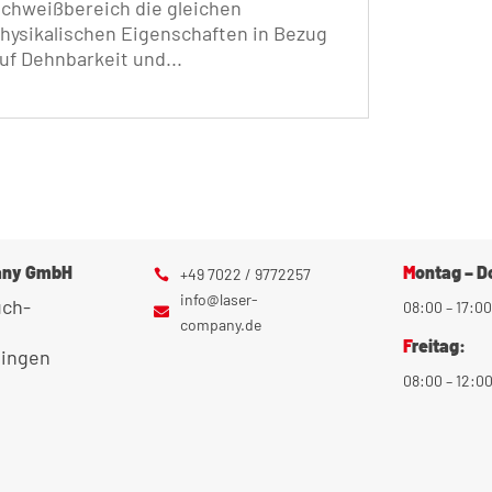
chweißbereich die gleichen
hysikalischen Eigenschaften in Bezug
uf Dehnbarkeit und...
ehr erfahren
pany GmbH
Montag – 
+49 7022 / 9772257

info@laser-
uch-
08:00 – 17:00

company.de
Freitag:
tingen
08:00 – 12:0